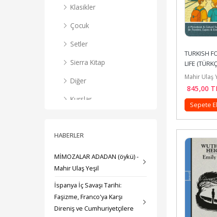
Klasikler
Çocuk
Setler
TURKISH FO
Sierra Kitap
LIFE (TÜRKÇ
KONUŞMA 
Mahir Ulaş Y
Diğer
KILAVUZU)
845
,00
T
Kurslar
Sepete E
HABERLER
MİMOZALAR ADADAN (öykü) -
Mahir Ulaş Yeşil
İspanya İç Savaşı Tarihi:
Faşizme, Franco'ya Karşı
Direniş ve Cumhuriyetçilere