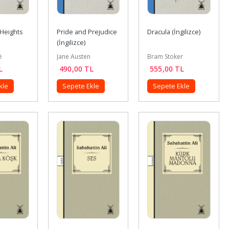
Heights 
Pride and Prejudice 
Dracula (İngilizce)
(İngilizce)
ë
Jane Austen
Bram Stoker
L
490
,00
TL
555
,00
TL
kle
Sepete Ekle
Sepete Ekle