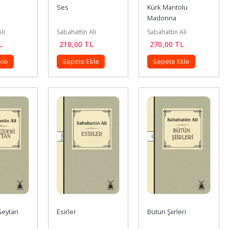
Ses
Kürk Mantolu 
Madonna
li
Sabahattin Ali
Sabahattin Ali
L
210
,00
TL
270
,00
TL
kle
Sepete Ekle
Sepete Ekle
Şeytan
Esirler
Bütün Şiirleri