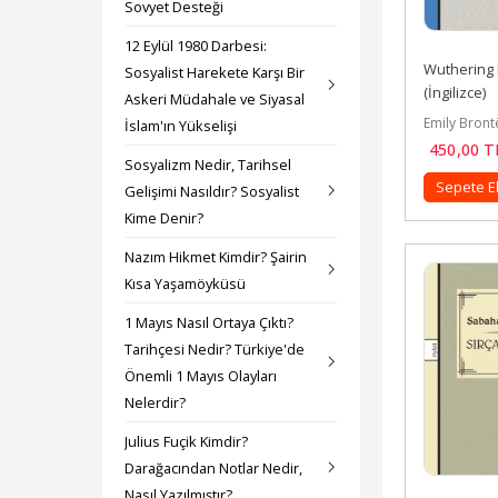
Sovyet Desteği
12 Eylül 1980 Darbesi:
Wuthering 
Sosyalist Harekete Karşı Bir
(İngilizce)
Askeri Müdahale ve Siyasal
Emily Bront
İslam'ın Yükselişi
450
,00
T
Sosyalizm Nedir, Tarihsel
Sepete E
Gelişimi Nasıldır? Sosyalist
Kime Denir?
Nazım Hikmet Kimdir? Şairin
Kısa Yaşamöyküsü
1 Mayıs Nasıl Ortaya Çıktı?
Tarihçesi Nedir? Türkiye'de
Önemli 1 Mayıs Olayları
Nelerdir?
Julius Fuçik Kimdir?
Darağacından Notlar Nedir,
Nasıl Yazılmıştır?