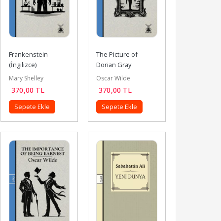
Frankenstein 
The Picture of 
(İngilizce)
Dorian Gray 
(İngilizce)
Mary Shelley
Oscar Wilde
370
,00
TL
370
,00
TL
Sepete Ekle
Sepete Ekle