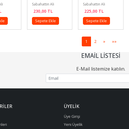
li
Sabahattin Ali
Sabahattin Ali
L
230
,00
TL
225
,00
TL
kle
Sepete Ekle
Sepete Ekle
1
2
»
»»
EMAIL LISTESI
E-Mail listemize katılın.
RILER
ÜYELIK
Üye Girişi
leri
Yeni Üyelik