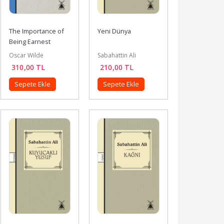
The Importance of 
Yeni Dünya
Being Earnest 
(İngilizce)
Oscar Wilde
Sabahattin Ali
310
,00
TL
210
,00
TL
Sepete Ekle
Sepete Ekle