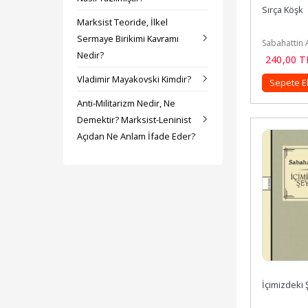
Sırça Köşk
Marksist Teoride, İlkel
Sermaye Birikimi Kavramı
Sabahattin A
Nedir?
240
,00
T
Vladimir Mayakovski Kimdir?
Sepete E
Anti-Militarizm Nedir, Ne
Demektir? Marksist-Leninist
Açıdan Ne Anlam İfade Eder?
İçimizdeki 