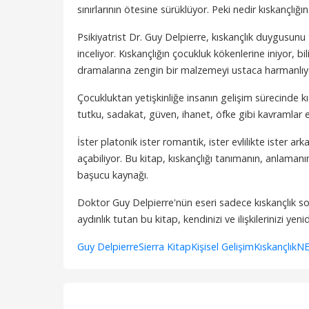
sınırlarının ötesine sürüklüyor. Peki nedir kıskançlığı
Psikiyatrist Dr. Guy Delpierre, kıskançlık duygusunu
inceliyor. Kıskançlığın çocukluk kökenlerine iniyor, b
dramalarına zengin bir malzemeyi ustaca harmanlıy
Çocukluktan yetişkinliğe insanın gelişim sürecinde kıs
tutku, sadakat, güven, ihanet, öfke gibi kavramlar e
İster platonik ister romantik, ister evlilikte ister 
açabiliyor. Bu kitap, kıskançlığı tanımanın, anlamanı
başucu kaynağı.
Doktor Guy Delpierre'nün eseri sadece kıskançlık soru
aydınlık tutan bu kitap, kendinizi ve ilişkilerinizi ye
Guy Delpierre
Sierra Kitap
Kişisel Gelişim
Kıskançlık
NE