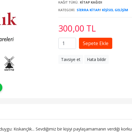
KAĞIT TÜRÜ:
KITAP KAĞIDI
KATEGORI:
SIERRA KITAP
/
KIŞISEL GELIŞIM
300
,00
TL
Sepete Ekle
Tavsiye et
Hata bildir
gu: Kıskançlık... Sevdiğimiz bir kişiyi paylaşamamanın verdiği korku 