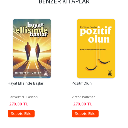
BENZER KITAPLAR
Hayat Ellisinde Başlar
Pozitif Olun
Herbert N. Casson
Victor Pauchet
270
,00
TL
270
,00
TL
Sepete Ekle
Sepete Ekle