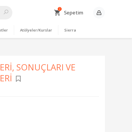
0
Sepetim
etler
Atölyeler/Kurslar
Sierra
Rİ, SONUÇLARI VE
ERİ