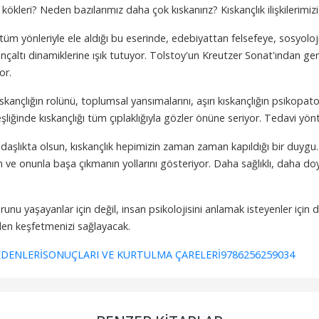
n kökleri? Neden bazılarımız daha çok kıskanırız? Kıskançlık ilişkilerimiz
 tüm yönleriyle ele aldığı bu eserinde, edebiyattan felsefeye, sosyol
ilinçaltı dinamiklerine ışık tutuyor. Tolstoy'un Kreutzer Sonat'ından ger
or.
kançlığın rolünü, toplumsal yansımalarını, aşırı kıskançlığın psikopatol
şliğinde kıskançlığı tüm çıplaklığıyla gözler önüne seriyor. Tedavi yön
arkadaşlıkta olsun, kıskançlık hepimizin zaman zaman kapıldığı bir duygu
n ve onunla başa çıkmanın yollarını gösteriyor. Daha sağlıklı, daha doy
nu yaşayanlar için değil, insan psikolojisini anlamak isteyenler için de
niden keşfetmenizi sağlayacak.
DENLERİ
SONUÇLARI VE KURTULMA ÇARELERİ
9786256259034