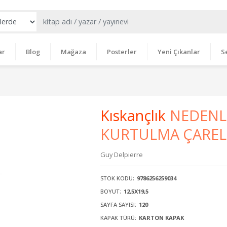
ar
Blog
Mağaza
Posterler
Yeni Çıkanlar
S
Kıskançlık
NEDENLE
KURTULMA ÇAREL
Guy Delpierre
STOK KODU:
9786256259034
BOYUT:
12,5X19,5
SAYFA SAYISI:
120
KAPAK TÜRÜ:
KARTON KAPAK