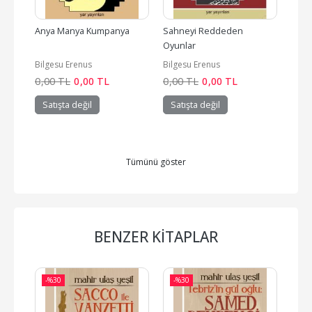
Anya Manya Kumpanya
Sahneyi Reddeden 
Samu
Oyunlar
Bilgesu Erenus
Bilgesu Erenus
Bilge
0
,00
TL
0
,00
TL
0
,00
TL
0
,00
TL
0
,00
Satışta değil
Satışta değil
Sat
Tümünü göster
BENZER KITAPLAR
-%
30
-%
30
-%