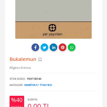
Bukalemun
Bilgesu Erenus
STOK KODU:
YRKT00140
KATEGORI:
EDEBIYAT
/
TIYATRO
%40
0
,00
TL
0
,00
TL
INDIRIMLI