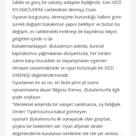
Sahibi ve genç bir sanatçı adayının kişiliğinde, tüm GEZİ
EYLEMCİLERİNİ canlandıran direnişçi Ozan.
Oyunun kurgusunu, direnişçinin büründüğü hallere göre
sürekli değişen bukalemun yapısı belirliyor ve bütün bu
değişim, ev sahibindeki evrilmeyi de kaçınılmaz kılıyor;
gelgitleri içinde o da
bukalemunlaşıyor.
Bukalemun
aslında, küresel
kapitalizmce yağmalanan dünyamızda, her türden
zulme karşı mücadele ve dayanışmanın egemen
olmasını savunmaktadır ve oyun bütünüyle bir GEZİ
DİRENİŞİ değerlendirmesidir.
Oyunlarının en az on, en fazla yirmi yıl sonra
oynanmasına alışan Bilgesu Erenus,
Bukalemun
’la ilgili
şöyle söylüyor:
“Mesleksel anlamda bir vasiyet sanılmazsa, oy birliğiyle
Devlet Tiyatrosu’nca kabul görmeyen
oyunum
Bukalemun
’u ilk oynayacak olan gruptan,
şöylesi bir beklentim var: Oyun afişinde devlet
değerlendirme kurulunun isimlerine tek tek yer verilsin…