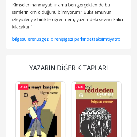
Kimseler inanmayabilir ama ben gerçekten de bu
isimlerin kim olduğunu bilmiyorum? Bukalemun’un
izleyicileriyle birlikte öğrenmem, yüzümdeki sevinci kalıcı
kılacaktır!”
bilgesu erenus
gezi direnişi
gezi parkı
noet
taksim
tiyatro
YAZARIN DIĞER KITAPLARI
-%
40
-%
40
-%