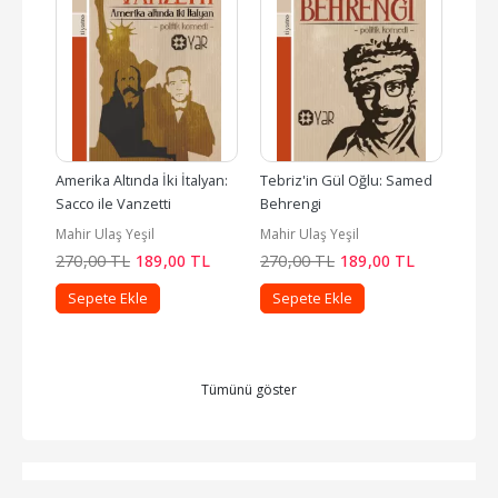
Amerika Altında İki İtalyan: 
Tebriz'in Gül Oğlu: Samed 
Hava
Sacco ile Vanzetti
Behrengi
Mahir Ulaş Yeşil
Mahir Ulaş Yeşil
Hans
L
270
,00
TL
189
,00
TL
270
,00
TL
189
,00
TL
480
Sepete Ekle
Sepete Ekle
Se
Tümünü göster