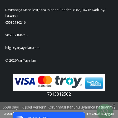
Rasimpaşa Mahallesi,Karakolhane Caddesi 83/A, 34716 Kadıköy/
İstanbul
05532180216
905532180216
bilgi@yaryayinlari.com
© 2026 Yar Yayınları
7313812502
Tek Tıkla Ödeme Kolaylığı
X
6698 sayılı Kişisel Verilerin Korunması Kanunu uyarınca hazırlanmış
7/24 Canlı Destek
aydınlatma metnimizi okumak ve sitemizde ilgili mevzuata uygun