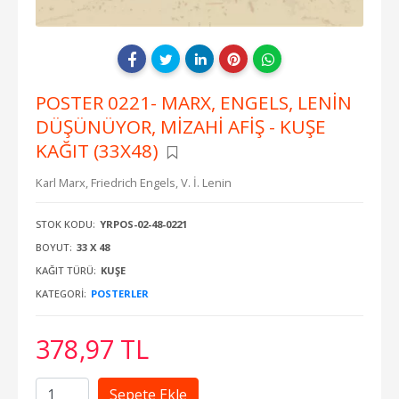
POSTER 0221- MARX, ENGELS, LENİN
DÜŞÜNÜYOR, MİZAHİ AFİŞ - KUŞE
KAĞIT (33X48)
Karl Marx,
Friedrich Engels,
V. İ. Lenin
STOK KODU:
YRPOS-02-48-0221
BOYUT:
33 X 48
KAĞIT TÜRÜ:
KUŞE
KATEGORI:
POSTERLER
378
,97
TL
Sepete Ekle