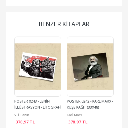
BENZER KITAPLAR
POSTER 0243 - LENİN 
POSTER 0242 - KARL MARX - 
POST
İLLÜSTRASYON - LİTOGRAFİ 
KUŞE KAĞIT (33X48)
MOZA
- KUŞE KAĞIT (33X48)
KAĞI
V. İ. Lenin
Karl Marx
V. İ. 
378
,97
TL
378
,97
TL
378