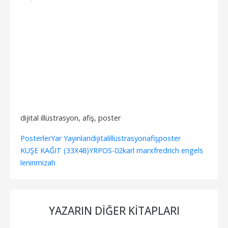
dijital illüstrasyon, afiş, poster
Posterler
Yar Yayınları
dijital
illüstrasyon
afiş
poster
KUŞE KAĞIT (33X48)
YRPOS-02
karl marx
fredrich engels
lenin
mizah
YAZARIN DIĞER KITAPLARI