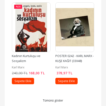
-%
30
Kadının Kurtuluşu ve 
POSTER 0242 - KARL MARX - 
POST
Sosyalizm
KUŞE KAĞIT (33X48)
FRIE
LİMA
Karl Marx
Karl Marx
Karl 
KUŞE.
L
240
,00
TL
168
,00
TL
378
,97
TL
378
Sepete Ekle
Sepete Ekle
Se
Tümünü göster