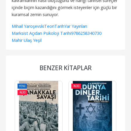
kavramlarının nasıl oluştuğunu ve hangi tarihsel süreçler
içinde biçim kazandığını görmek isteyenler için güçlü bir
kuramsal zemin sunuyor.
Mihail Yaroşevski
Teori
Tarih
Yar Yayınları
Marksist Açıdan Psikoloji Tarihi
9786258340730
Mahir Ulaş Yeşil
BENZER KITAPLAR
YENI
-%
30
-%
-%
30