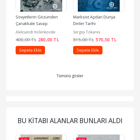
Sovyetlerin Gözünden 
Marksist Açıdan Dünya 
Türk
Çanakkale Savaşı
Dinler Tarihi
Hapi
Aleksandr Kolenkovski
Sergey Tokarev
Şaba
L
400
,00
TL
280
,00
TL
815
,00
TL
570
,50
TL
740
Sepete Ekle
Sepete Ekle
Se
Tümünü göster
BU KITABI ALANLAR BUNLARI ALDI