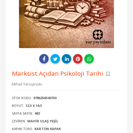
Marksist Açıdan Psikoloji Tarihi
Mihail Yaroşevski
STOK KODU:
9786258340730
BOYUT:
12,5 X 19,5
SAYFA SAYISI:
482
ÇEVIREN:
MAHIR ULAŞ YEŞIL
KAPAK TÜRÜ:
KARTON KAPAK