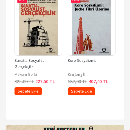
-%
30
-%
30
-%
sefe 
Sanatta Sosyalist 
Kore Sosyalizmi:
Seçm
Gerçekçilik
Maksim Gorki
Kim Jong İl
Kim İ
L
325
,00
TL
227
,50
TL
582
,00
TL
407
,40
TL
400
Sepete Ekle
Sepete Ekle
Se