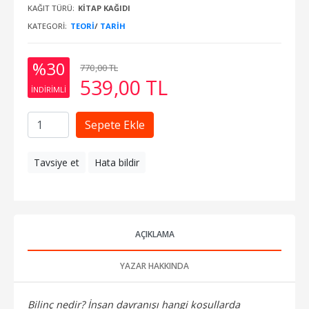
KAĞIT TÜRÜ:
KITAP KAĞIDI
KATEGORI:
TEORI
/
TARIH
%30
770
,00
TL
539
,00
TL
INDIRIMLI
Sepete Ekle
Tavsiye et
Hata bildir
AÇIKLAMA
YAZAR HAKKINDA
Bilinç nedir? İnsan davranışı hangi koşullarda