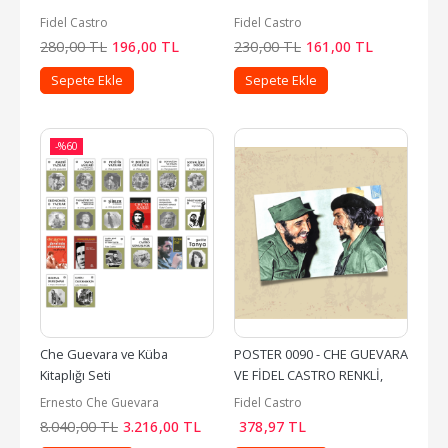
Fidel Castro
Fidel Castro
280
,00
TL
196
,00
TL
230
,00
TL
161
,00
TL
Sepete Ekle
Sepete Ekle
-%
60
Che Guevara ve Küba 
POSTER 0090 - CHE GUEVARA 
Kitaplığı Seti
VE FİDEL CASTRO RENKLİ, 
KUŞE KAĞIT (33X48)
Ernesto Che Guevara
Fidel Castro
8.040
,00
TL
3.216
,00
TL
378
,97
TL