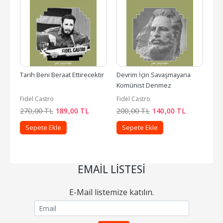
Tarih Beni Beraat Ettirecektir
Devrim İçin Savaşmayana 
Komünist Denmez
Fidel Castro
Fidel Castro
270
,00
TL
189
,00
TL
200
,00
TL
140
,00
TL
Sepete Ekle
Sepete Ekle
EMAIL LISTESI
E-Mail listemize katılın.