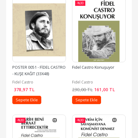
-%
30
POSTER 0051 - FİDEL CASTRO 
Fidel Castro Konuşuyor
- KUŞE KAĞIT (33X48)
Fidel Castro
Fidel Castro
378
,97
TL
230
,00
TL
161
,00
TL
Sepete Ekle
Sepete Ekle
-%
30
-%
30