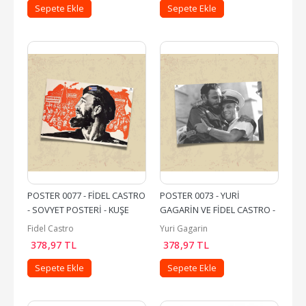
Sepete Ekle
Sepete Ekle
POSTER 0077 - FİDEL CASTRO 
POSTER 0073 - YURİ 
- SOVYET POSTERİ - KUŞE 
GAGARİN VE FİDEL CASTRO - 
KAĞIT (33X48)
KUŞE KAĞIT (33X48)
Fidel Castro
Yuri Gagarin
378
,97
TL
378
,97
TL
Sepete Ekle
Sepete Ekle