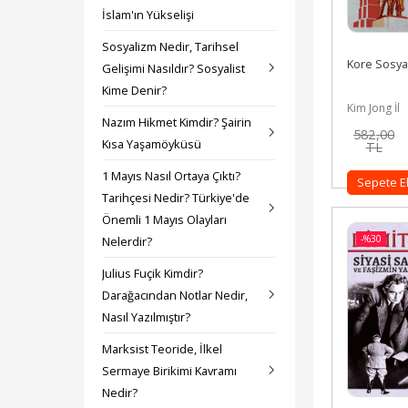
İslam'ın Yükselişi
Sosyalizm Nedir, Tarihsel
Kore Sosyal
Gelişimi Nasıldır? Sosyalist
Kime Denir?
Kim Jong İl
Nazım Hikmet Kimdir? Şairin
582
,00
Kısa Yaşamöyküsü
TL
1 Mayıs Nasıl Ortaya Çıktı?
Sepete E
Tarihçesi Nedir? Türkiye'de
Önemli 1 Mayıs Olayları
-%
30
Nelerdir?
Julius Fuçik Kimdir?
Darağacından Notlar Nedir,
Nasıl Yazılmıştır?
Marksist Teoride, İlkel
Sermaye Birikimi Kavramı
Nedir?