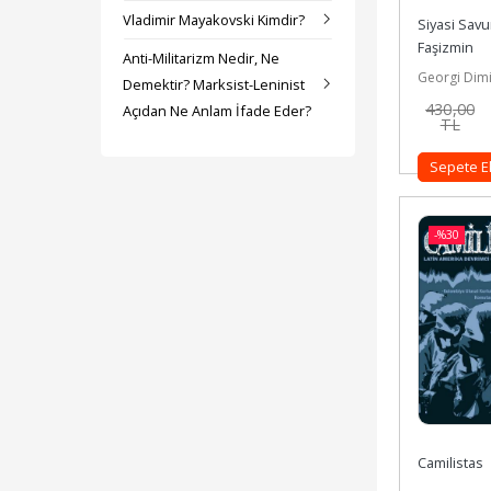
Vladimir Mayakovski Kimdir?
Siyasi Savu
Faşizmin 
Anti-Militarizm Nedir, Ne
Yargılanma
Georgi Dimi
Demektir? Marksist-Leninist
430
,00
Açıdan Ne Anlam İfade Eder?
TL
Sepete E
-%
30
Camilistas