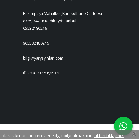
Rasimpaşa Mahallesi,Karakolhane Caddesi
83/A, 34716 Kadıköy/İstanbul
05532180216
905532180216
bilgi@yaryayinlari.com
© 2026 Yar Yayınları
X
rak kullanılan çerezlerle ilgili bilgi almak için
lütfen tıklayınız.