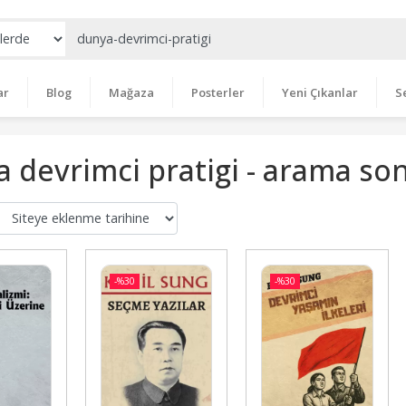
ar
Blog
Mağaza
Posterler
Yeni Çıkanlar
S
 devrimci pratigi - arama son
-%
30
-%
30