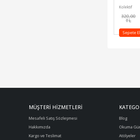
Kolektif
320
,00
TL
Sepete E
MÜŞTERI HIZMETLERI
KATEGO
Mesafeli Satış Sözleşmesi
Blog
Hakkımızda
Okuma Gün
Kargo ve Teslimat
Atölyeler