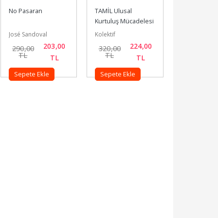
No Pasaran
TAMİL Ulusal 
Kurtuluş Mücadelesi
José Sandoval
Kolektif
203
,00
224
,00
290
,00
320
,00
TL
TL
TL
TL
Sepete Ekle
Sepete Ekle