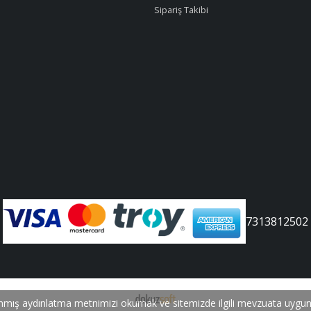
Sipariş Takibi
7313812502
nmış aydınlatma metnimizi okumak ve sitemizde ilgili mevzuata uygun ola