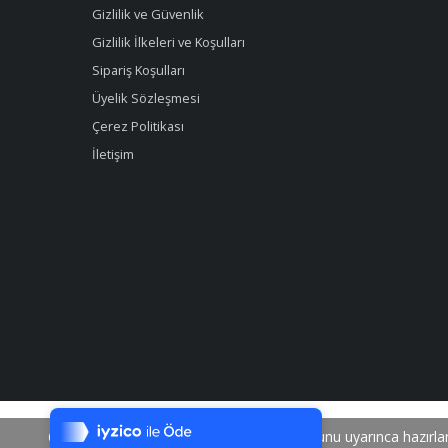
Gizlilik ve Güvenlik
Gizlilik İlkeleri ve Koşulları
Sipariş Koşulları
Üyelik Sözleşmesi
Çerez Politikası
İletişim
Tek Tıkla Ödeme Kolaylığı
7/24 Canlı Destek
6698 sayılı Kişisel Verilerin Korunması Kanunu uyarınca hazırla
%100 Sorunsuz Alışveriş