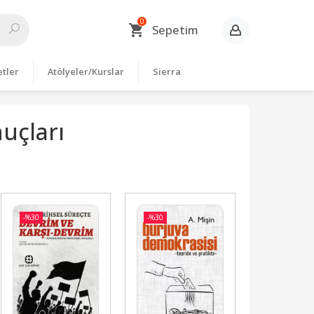
0
Sepetim
etler
Atölyeler/Kurslar
Sierra
uçları
-%
30
-%
30