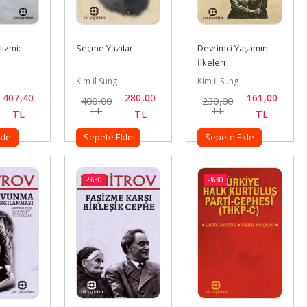
izmi:
Seçme Yazılar
Devrimci Yaşamın 
İlkeleri
Kim İl Sung
Kim İl Sung
407
,40
280
,00
161
,00
400
,00
230
,00
TL
TL
TL
TL
TL
kle
Sepete Ekle
Sepete Ekle
-%
30
-%
30