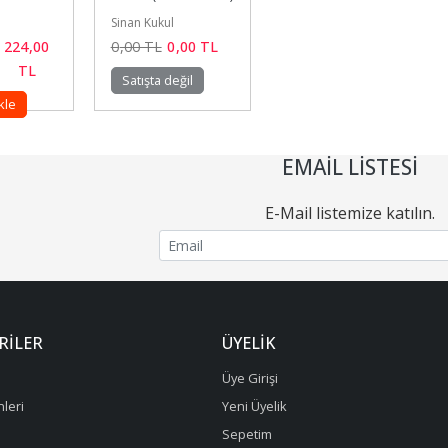
Sinan Kukul
224
,00
0
,00
TL
0
,00
TL
TL
Satışta değil
kle
EMAIL LISTESI
E-Mail listemize katılın.
RILER
ÜYELIK
Üye Girişi
leri
Yeni Üyelik
Sepetim