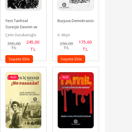
Yeni Tarihsel 
Burjuva Demokrasisi
Süreçte Devrim ve 
Karşı-Devrim
Çetin Durukanoğlu
A. Mişin
245
,00
175
,00
350
,00
250
,00
TL
TL
TL
TL
Sepete Ekle
Sepete Ekle
-%
30
-%
30