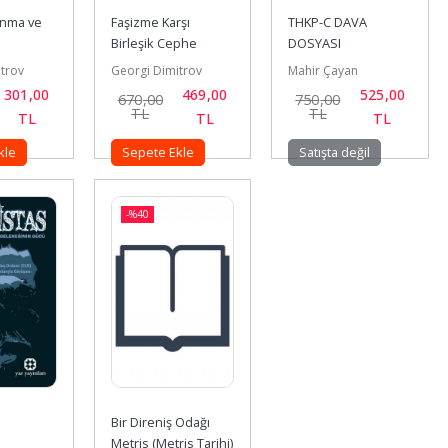
nma ve 
Faşizme Karşı 
THKP-C DAVA 
Birleşik Cephe
DOSYASI
sı
trov
Georgi Dimitrov
Mahir Çayan
301
,00
469
,00
525
,00
670
,00
750
,00
TL
TL
TL
TL
TL
kle
Sepete Ekle
Satışta değil
-%
40
Bir Direniş Odağı 
Metris (Metris Tarihi)