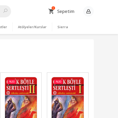
0
Sepetim
etler
Atölyeler/Kurslar
Sierra
-%
30
-%
30