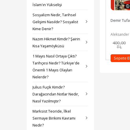
İslam'ın Yükselişi
Sosyalizm Nedir, Tarihsel
Demir Tufa
Gelişimi Nasıldır? Sosyalist
Kime Denir?
Aleksander
Nazım Hikmet Kimdir? Şairin
Serafimoviç
400
,00
Kısa Yaşamöyküsü
TL
1 Mayıs Nasıl Ortaya Çıktı?
Sepete E
Tarihçesi Nedir? Türkiye'de
Önemli 1 Mayıs Olayları
Nelerdir?
Julius Fuçik Kimdir?
Darağacından Notlar Nedir,
Nasıl Yazılmıştır?
Marksist Teoride, İlkel
Sermaye Birikimi Kavramı
Nedir?