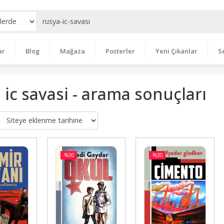
ar
Blog
Mağaza
Posterler
Yeni Çıkanlar
S
 ic savasi - arama sonuçları
-%
30
-%
30