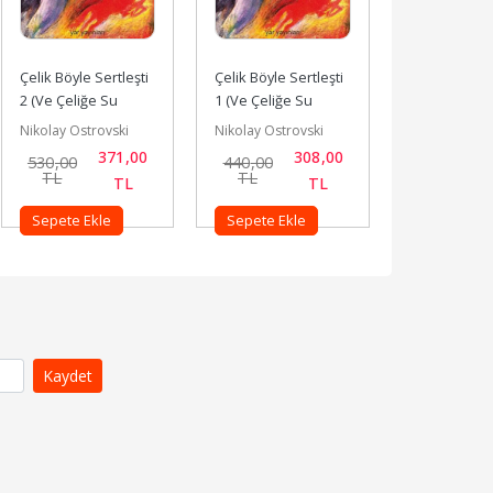
Çelik Böyle Sertleşti 
Çelik Böyle Sertleşti 
2 (Ve Çeliğe Su 
1 (Ve Çeliğe Su 
Verildi)
Verildi)
Nikolay Ostrovski
Nikolay Ostrovski
371
,00
308
,00
530
,00
440
,00
TL
TL
TL
TL
Sepete Ekle
Sepete Ekle