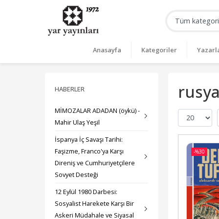
Anasayfa
Kategoriler
Yazarl
rusya
HABERLER
MİMOZALAR ADADAN (öykü) -
Mahir Ulaş Yeşil
İspanya İç Savaşı Tarihi:
Faşizme, Franco'ya Karşı
-%
30
Direniş ve Cumhuriyetçilere
Sovyet Desteği
12 Eylül 1980 Darbesi:
Sosyalist Harekete Karşı Bir
Askeri Müdahale ve Siyasal