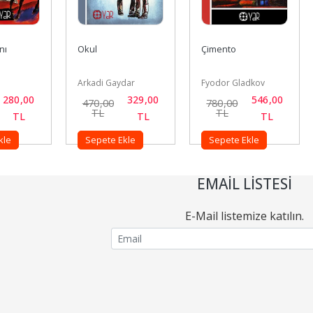
nı
Okul
Çimento
Arkadi Gaydar
Fyodor Gladkov
280
,00
329
,00
546
,00
470
,00
780
,00
TL
TL
TL
TL
TL
kle
Sepete Ekle
Sepete Ekle
EMAIL LISTESI
E-Mail listemize katılın.