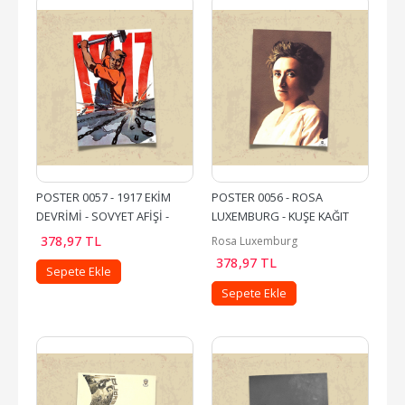
POSTER 0057 - 1917 EKİM 
POSTER 0056 - ROSA 
DEVRİMİ - SOVYET AFİŞİ - 
LUXEMBURG - KUŞE KAĞIT 
KUŞE KAĞIT (33X48)
(33X48)
378
,97
TL
Rosa Luxemburg
378
,97
TL
Sepete Ekle
Sepete Ekle