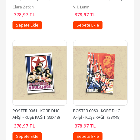
KAĞIT (33X48)
Clara Zetkin
V. İ. Lenin
378
,97
TL
378
,97
TL
Sepete Ekle
Sepete Ekle
POSTER 0061 - KORE DHC 
POSTER 0060 - KORE DHC 
AFİŞİ - KUŞE KAĞIT (33X48)
AFİŞİ - KUŞE KAĞIT (33X48)
378
,97
TL
378
,97
TL
Sepete Ekle
Sepete Ekle