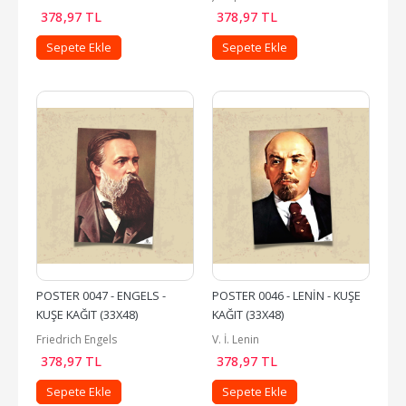
378
,97
TL
378
,97
TL
Sepete Ekle
Sepete Ekle
POSTER 0047 - ENGELS - 
POSTER 0046 - LENİN - KUŞE 
KUŞE KAĞIT (33X48)
KAĞIT (33X48)
Friedrich Engels
V. İ. Lenin
378
,97
TL
378
,97
TL
Sepete Ekle
Sepete Ekle