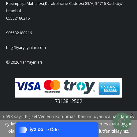
Rasimpaşa Mahallesi,Karakolhane Caddesi 83/A, 34716 Kadıköy/
İstanbul
05532180216
905532180216
bilgi@yaryayinlari.com
© 2026 Yar Yayınları
7313812502
Tek Tıkla Ödeme Kolaylığı
X
6698 sayılı Kişisel Verilerin Korunması Kanunu uyarınca hazırlanmış
7/24 Canlı Destek
aydınlatma metnimizi okumak ve sitemizde ilgili mevzuata uygun
olarak kullanılan çerezlerle ilgili bilgi almak için
lütfen tıklayınız.
%100 Sorunsuz Alışveriş