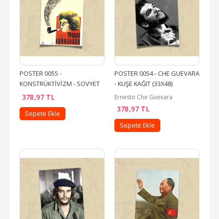
POSTER 0055 - 
POSTER 0054 - CHE GUEVARA 
KONSTRÜKTİVİZM - SOVYET 
- KUŞE KAĞIT (33X48)
AVANGARD FİLM AFİŞİ - KUŞE 
378
,97
TL
Ernesto Che Guevara
KAĞIT...
378
,97
TL
Sepete Ekle
Sepete Ekle