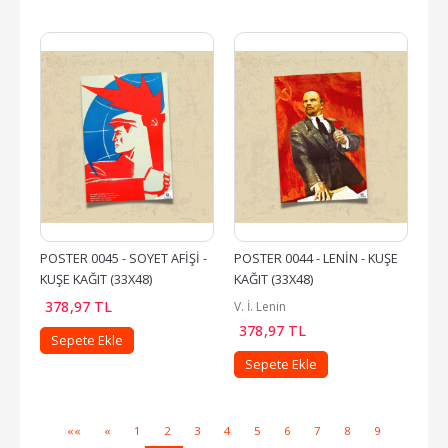
POSTER 0045 - SOYET AFİŞİ - 
POSTER 0044 - LENİN - KUŞE 
KUŞE KAĞIT (33X48)
KAĞIT (33X48)
378
,97
TL
V. İ. Lenin
378
,97
TL
Sepete Ekle
Sepete Ekle
««
«
1
2
3
4
5
6
7
8
9