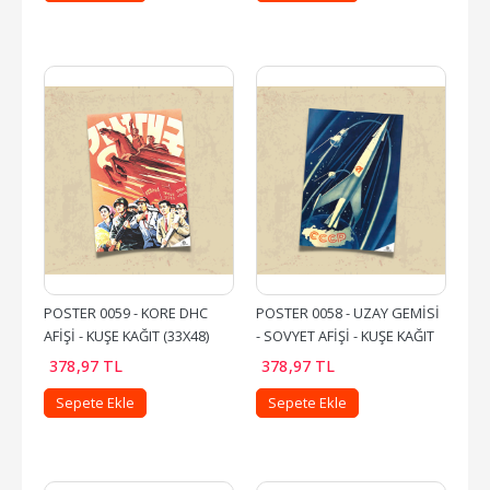
POSTER 0059 - KORE DHC 
POSTER 0058 - UZAY GEMİSİ 
AFİŞİ - KUŞE KAĞIT (33X48)
- SOVYET AFİŞİ - KUŞE KAĞIT 
(33X48)
378
,97
TL
378
,97
TL
Sepete Ekle
Sepete Ekle