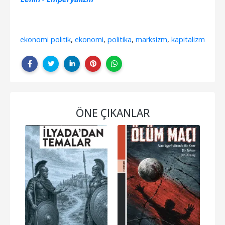
ekonomi politik
,
ekonomi
,
politika
,
marksizm
,
kapitalizm
ÖNE ÇIKANLAR