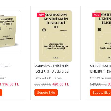
-%
30
-%
30
nizmin 
MARKSİZM-LENİNİZMİN 
MARKSİZM-LEN
İLKELERİ 3 - Uluslararası 
İLKELERİ 1 - Di
Komünist Hareketin Teori...
Tarihi Materya
sinen
Otto Wille Kuusinen
Otto Wille Kuu
1.116
,50
TL
600
,00
TL
420
,00
TL
540
,00
TL
3
Sepete Ekle
Sepete Ekle