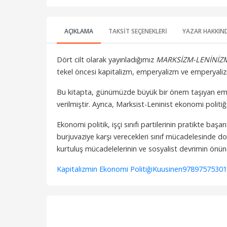
AÇIKLAMA
TAKSIT SEÇENEKLERI
YAZAR HAKKIN
Dört cilt olarak yayınladığımız
MARKSİZM-LENİNİZMİ
tekel öncesi kapitalizm, emperyalizm ve emperyali
Bu kitapta, günümüzde büyük bir önem taşıyan empe
verilmiştir. Ayrıca, Marksist-Leninist ekonomi politi
Ekonomi politik, işçi sınıfı partilerinin pratikte başa
burjuvaziye karşı verecekleri sınıf mücadelesinde do
kurtuluş mücadelelerinin ve sosyalist devrimin önüne
Kapitalizmin Ekonomi Politiği
Kuusinen
97897575301