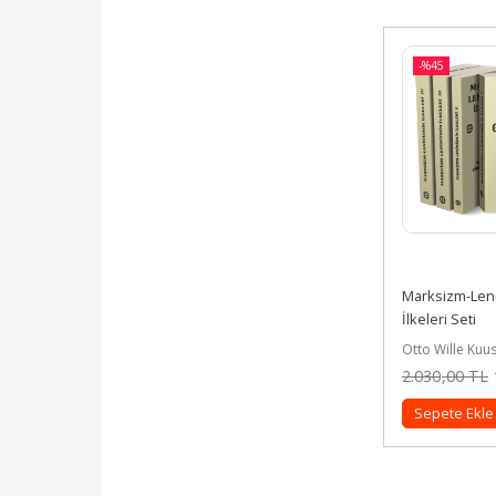
-%
45
Marksizm-Leni
İlkeleri Seti
Otto Wille Kuu
2.030
,00
TL
Sepete Ekle