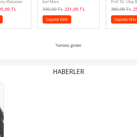
Prof. Dr. Ulaş Başar Gezgin
Prof. Dr. Ula
231
,00
TL
360
,00
TL
252
,00
TL
320
,00
TL
e
Sepete Ekle
Sepete Ekl
Tümünü göster
HABERLER