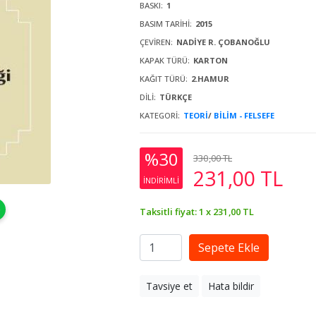
BASKI:
1
BASIM TARIHI:
2015
ÇEVIREN:
NADIYE R. ÇOBANOĞLU
KAPAK TÜRÜ:
KARTON
KAĞIT TÜRÜ:
2.HAMUR
DILI:
TÜRKÇE
KATEGORI:
TEORI
/
BILIM - FELSEFE
%30
330
,00
TL
231
,00
TL
INDIRIMLI
Taksitli fiyat: 1 x
231
,00
TL
Sepete Ekle
Tavsiye et
Hata bildir