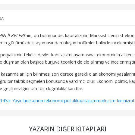
DA
N İLKELERİ'
nin, bu bölümünde, kapitalizmin Marksist-Leninist ekono
zmin günümüzdeki aşamasından oluşan bölümler halinde incelenmişti
ryalizmin tekelci devlet kapitalizmi aşamasına, ekonominin askerile
ğe düşman olan başlıca burjuva teorileri de ele alınmış ve incelenmiştir
rı kazanmaları için bilinmesi son derece gerekli olan ekonomi yasalarının
ğru bir taktik seçmeleri konusunda yardımcı olur. Ekonomi politik, kapi
 geçilmezliğini tam bir doğrulukla kanıtlar.
14
Yar Yayınları
ekonomi
ekonomi-politik
kapitalizm
marksizm-leninizm
t
YAZARIN DIĞER KITAPLARI