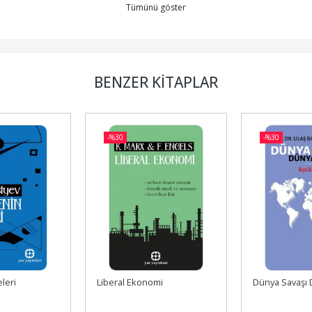
Tümünü göster
BENZER KITAPLAR
-%
30
-%
30
omi
Dünya Savaşı Dünya Barışı
Dirlik Düzenl