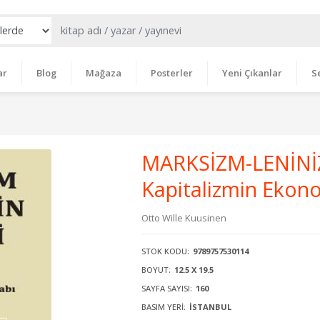
ar
Blog
Mağaza
Posterler
Yeni Çıkanlar
S
MARKSİZM-LENİNİZ
Kapitalizmin Ekono
Otto Wille Kuusinen
STOK KODU:
9789757530114
BOYUT:
12.5 X 19.5
SAYFA SAYISI:
160
BASIM YERI:
İSTANBUL