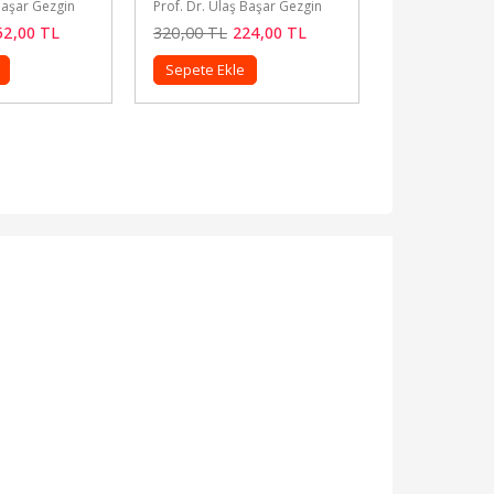
ş Başar Gezgin
Prof. Dr. Ulaş Başar Gezgin
Prof. Dr. Ula
224
,00
TL
320
,00
TL
224
,00
TL
320
,00
TL
e
Sepete Ekle
Sepete Ekl