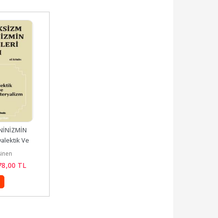
İNİZMİN 
yalektik Ve 
lizm
sinen
78
,00
TL